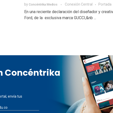
by
Conexión Central
Portada
Concéntrika Medios
En una reciente declaración del diseñador y creat
Ford, de la exclusiva marca GUCCI,&nb ...
en Concéntrika
rtal, envía tus
du.co