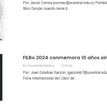
Por Javier Correa jcorreac@ucentral.edu.co Portada
libro Desde cuando tenía tr ...
FILBo 2024 conmemora 10 años si
by
Cultura
Concéntrika Medios
Por: Juan Esteban Garzón jgarzonb7@ucentral.edu
Feria Internacional del Libro de ...