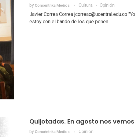
by
Cultura
Opinión
Concéntrika Medios
Javier Correa Correa jcorreac@ucentral.edu.co "Yo
estoy con el bando de los que ponen ...
Quijotadas. En agosto nos vemos
by
Opinión
Concéntrika Medios