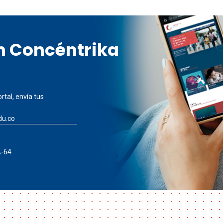
en Concéntrika
rtal, envía tus
du.co
A-64