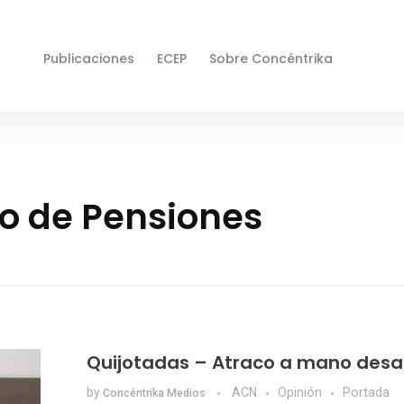
Publicaciones
ECEP
Sobre Concéntrika
o de Pensiones
Quijotadas – Atraco a mano des
by
ACN
Opinión
Portada
Concéntrika Medios