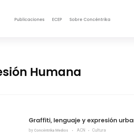
Publicaciones
ECEP
Sobre Concéntrika
resión Humana
Graffiti, lenguaje y expresión urb
by
ACN
Cultura
Concéntrika Medios