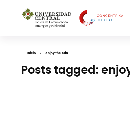
Concéntrika Medios
Inicio
»
enjoy the rain
Posts tagged: enjoy