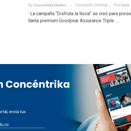
by
Conexión Central
Portada
Concéntrika Medios
· La campaña “Disfruta la lluvia” se creó para prese
llanta premium Goodyear Assurance Triple ...
en Concéntrika
rtal, envía tus
du.co