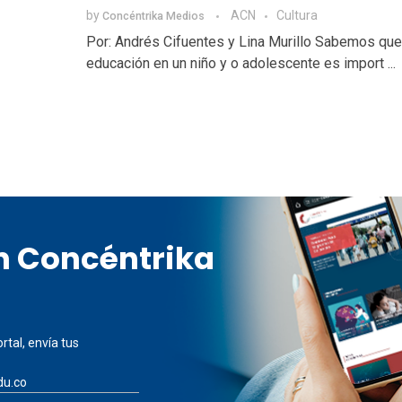
by
ACN
Cultura
Concéntrika Medios
Por: Andrés Cifuentes y Lina Murillo Sabemos que
educación en un niño y o adolescente es import ...
en Concéntrika
rtal, envía tus
du.co