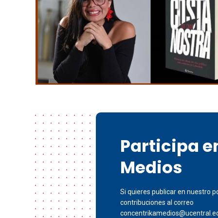
Participa 
Medios
Si quieres publicar en nuestro po
contribuciones al correo
concentrikamedios@ucentral.e