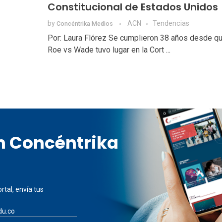
Constitucional de Estados Unidos
by
ACN
Tendencias
Concéntrika Medios
Por: Laura Flórez Se cumplieron 38 años desde que
Roe vs Wade tuvo lugar en la Cort ...
en Concéntrika
rtal, envía tus
du.co