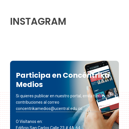
INSTAGRAM
Participa en Concéntrika
Medios
Si quieres publicar en nuestro portal, envía tus
contribuciones al correo
concentrikamedios@ucentral.edu.co
O Visítanos en:
Edificio San Carlos Calle 23 # 4A-64