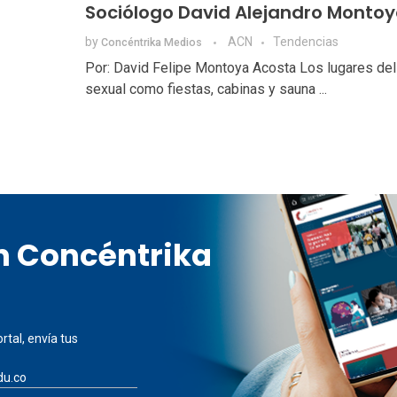
Sociólogo David Alejandro Monto
by
ACN
Tendencias
Concéntrika Medios
Por: David Felipe Montoya Acosta Los lugares del
sexual como fiestas, cabinas y sauna ...
en Concéntrika
rtal, envía tus
du.co