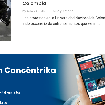
Colombia
by
Aula y Asfalto
Aula y Asfalto
Las protestas en la Universidad Nacional de Colo
sido escenario de enfrentamientos que van m ...
en Concéntrika
rtal, envía tus
du.co