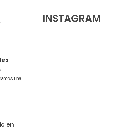
INSTAGRAM
.
des
s
tramos una
io en