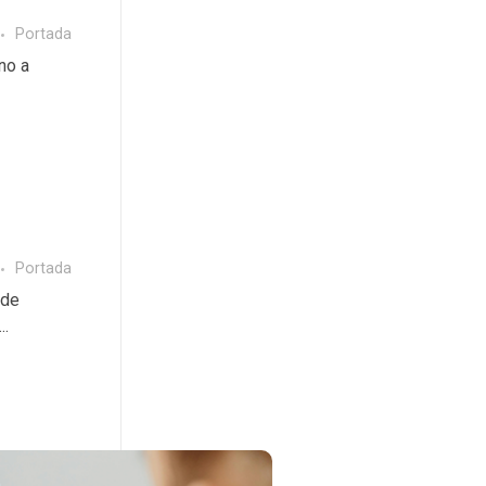
Portada
no a
Portada
 de
..