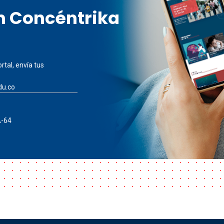
en Concéntrika
rtal, envía tus
du.co
A-64