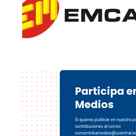
Participa 
Medios
Si quieres publicar en nuestro po
contribuciones al correo
concentrikamedios@ucentral.e