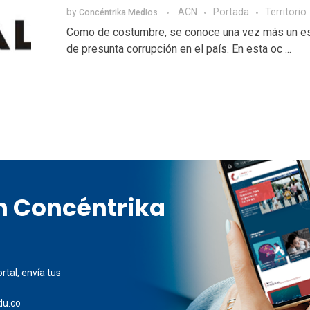
by
ACN
Portada
Territorio
Concéntrika Medios
Como de costumbre, se conoce una vez más un e
de presunta corrupción en el país. En esta oc ...
en Concéntrika
rtal, envía tus
du.co