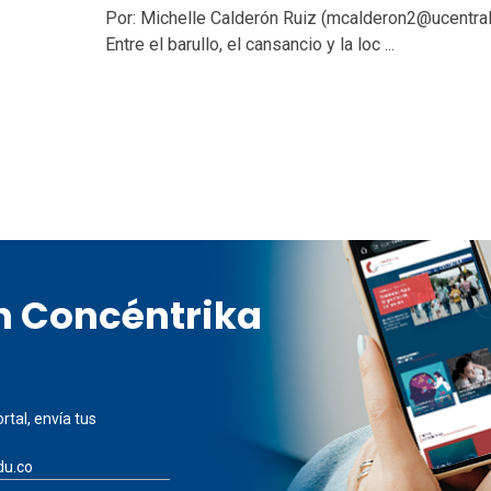
Por: Michelle Calderón Ruiz (mcalderon2@ucentral
Entre el barullo, el cansancio y la loc ...
en Concéntrika
rtal, envía tus
du.co