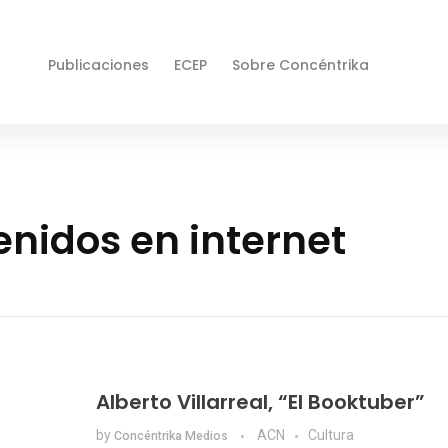
Publicaciones
ECEP
Sobre Concéntrika
enidos en internet
Alberto Villarreal, “El Booktuber”
by
ACN
Cultura
Concéntrika Medios