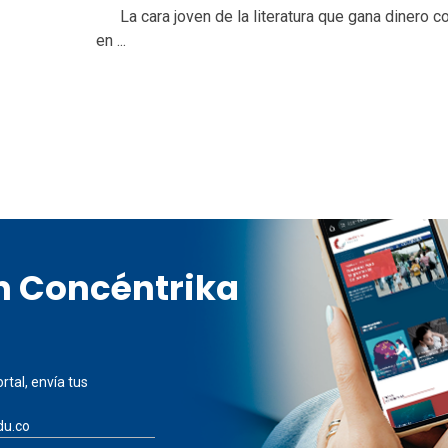
La cara joven de la literatura que gana dinero c
en ...
en Concéntrika
rtal, envía tus
du.co