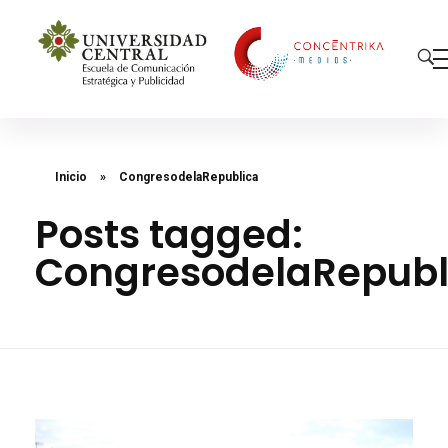
Concéntrika Medios
Inicio
»
CongresodelaRepublica
Posts tagged:
CongresodelaRepubl