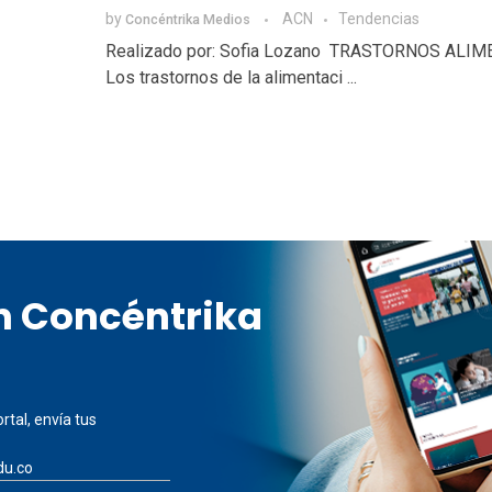
by
ACN
Tendencias
Concéntrika Medios
Realizado por: Sofia Lozano TRASTORNOS ALIM
Los trastornos de la alimentaci ...
en Concéntrika
rtal, envía tus
du.co