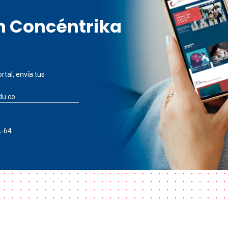
en Concéntrika
rtal, envía tus
du.co
A-64