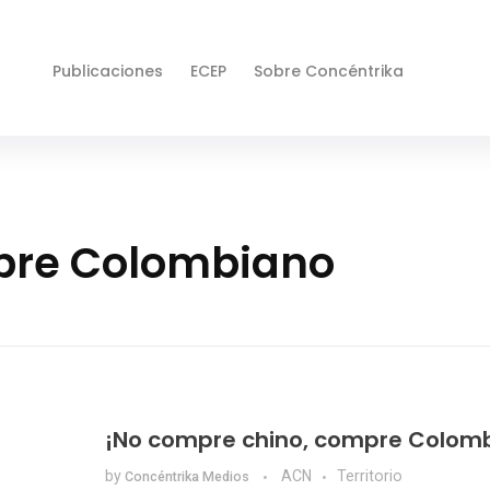
Publicaciones
ECEP
Sobre Concéntrika
pre Colombiano
¡No compre chino, compre Colom
by
ACN
Territorio
Concéntrika Medios