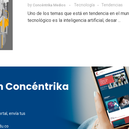
by
Tecnologí­a
Tendencias
Concéntrika Medios
Uno de los temas que está en tendencia en el mu
tecnológico es la inteligencia artificial, desar ...
en Concéntrika
rtal, envía tus
du.co