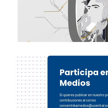
Participa 
Medios
Si quieres publicar en nuestro po
contribuciones al correo
concentrikamedios@ucentral.e