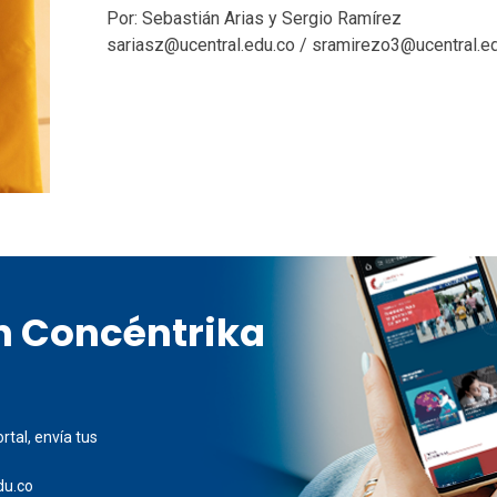
Por: Sebastián Arias y Sergio Ramírez
sariasz@ucentral.edu.co / sramirezo3@ucentral.edu
en Concéntrika
rtal, envía tus
du.co