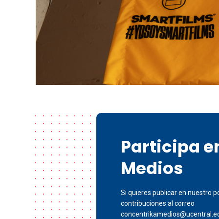
Participa 
Medios
Si quieres publicar en nuestro po
contribuciones al correo
concentrikamedios@ucentral.e