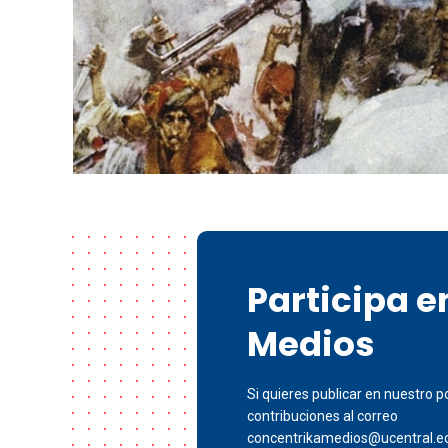
Participa 
Medios
Si quieres publicar en nuestro po
contribuciones al correo
concentrikamedios@ucentral.e