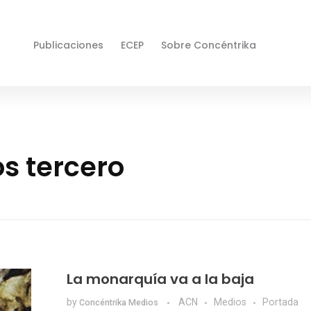
Publicaciones
ECEP
Sobre Concéntrika
os tercero
La monarquía va a la baja
by
ACN
Medios
Portada
Concéntrika Medios