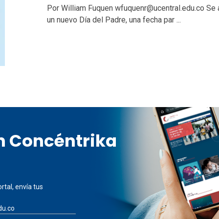
Por William Fuquen wfuquenr@ucentral.edu.co Se
un nuevo Día del Padre, una fecha par ...
en Concéntrika
rtal, envía tus
du.co