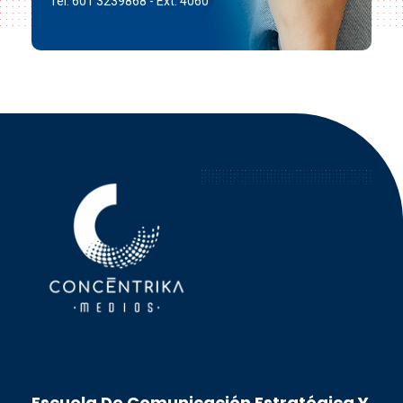
Tel: 601 3239868 - Ext. 4060
Concéntrika Medios
Escuela De Comunicación Estratégica Y