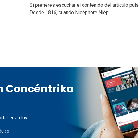
Si prefieres escuchar el contenido del artículo pul
Desde 1816, cuando Nicéphore Niép ...
en Concéntrika
rtal, envía tus
du.co