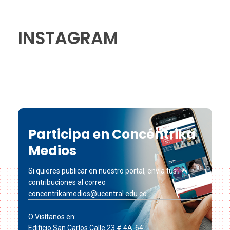
INSTAGRAM
Participa en Concéntrika
Medios
Si quieres publicar en nuestro portal, envía tus
contribuciones al correo
concentrikamedios@ucentral.edu.co
O Visítanos en:
Edificio San Carlos Calle 23 # 4A-64