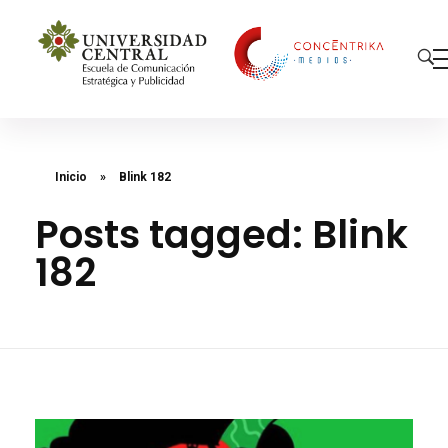
Concéntrika Medios
Inicio
»
Blink 182
Posts tagged: Blink
182