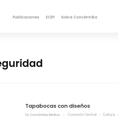
Publicaciones
ECEP
Sobre Concéntrika
eguridad
Tapabocas con diseños
by
Conexión Central
Cultura
Concéntrika Medios