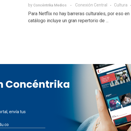
by
Conexión Central
Cultura
Concéntrika Medios
Para Netflix no hay barreras culturales, por eso en
catálogo incluye un gran repertorio de ...
en Concéntrika
rtal, envía tus
du.co