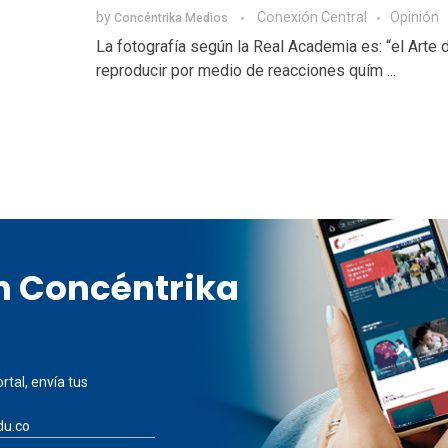
by
Conexión Central
Opinión
Concéntrika Medios
La fotografía según la Real Academia es: “el Arte de
reproducir por medio de reacciones quím ...
en Concéntrika
rtal, envía tus
du.co