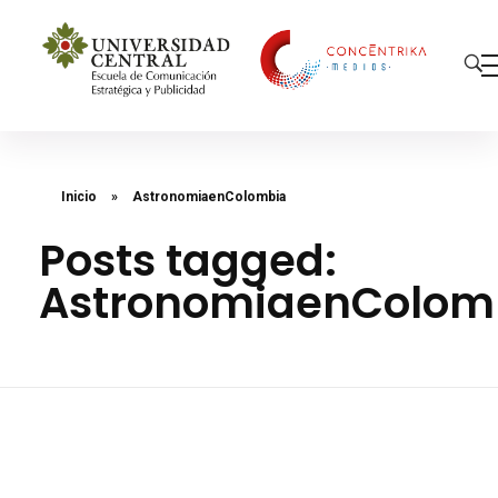
Concéntrika Medios
Inicio
»
AstronomiaenColombia
Posts tagged:
AstronomiaenColom