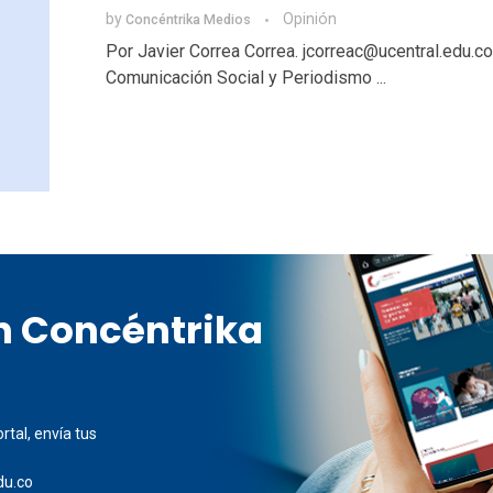
by
Opinión
Concéntrika Medios
Por Javier Correa Correa. jcorreac@ucentral.edu.
Comunicación Social y Periodismo ...
en Concéntrika
rtal, envía tus
du.co