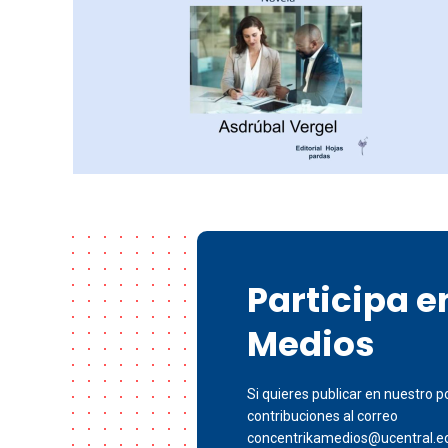
Participa 
Medios
Si quieres publicar en nuestro po
contribuciones al correo
concentrikamedios@ucentral.e