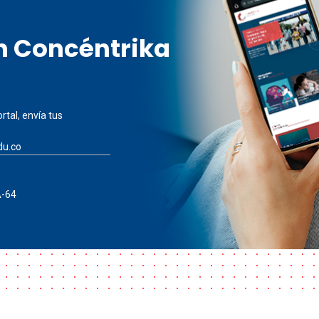
en Concéntrika
rtal, envía tus
du.co
A-64