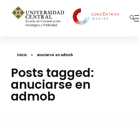
Concéntrika Medios
Inicio
»
anuciarse en admob
Posts tagged:
anuciarse en
admob