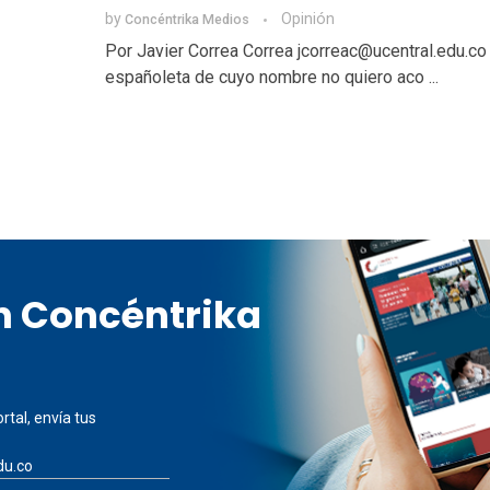
by
Opinión
Concéntrika Medios
Por Javier Correa Correa jcorreac@ucentral.edu.co
españoleta de cuyo nombre no quiero aco ...
en Concéntrika
rtal, envía tus
du.co