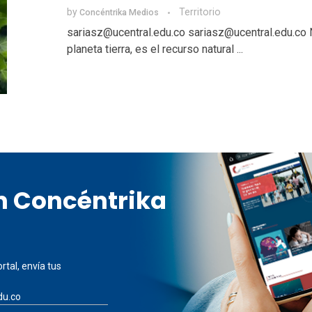
by
Territorio
Concéntrika Medios
sariasz@ucentral.edu.co sariasz@ucentral.edu.co
planeta tierra, es el recurso natural ...
en Concéntrika
rtal, envía tus
du.co