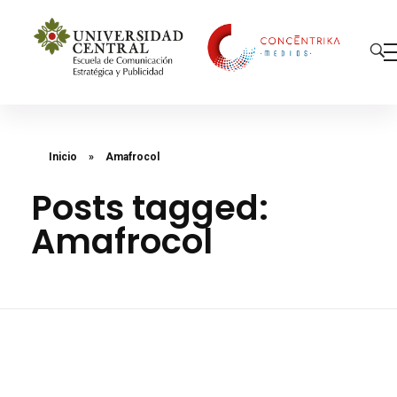
Concéntrika Medios
Inicio
»
Amafrocol
Posts tagged:
Amafrocol