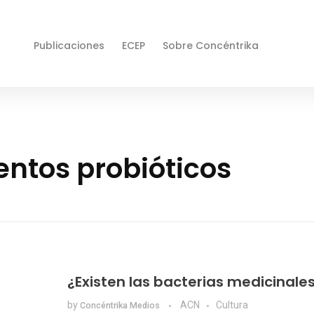
Publicaciones
ECEP
Sobre Concéntrika
entos probióticos
¿Existen las bacterias medicinale
by
ACN
Cultura
Concéntrika Medios