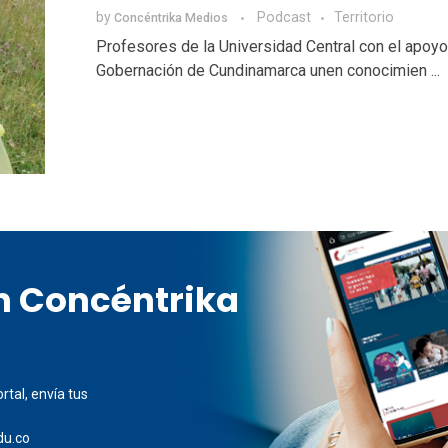
by
Podcast
Territorio
Concéntrika Medios
Profesores de la Universidad Central con el apoyo
Gobernación de Cundinamarca unen conocimien ...
en Concéntrika
rtal, envía tus
du.co