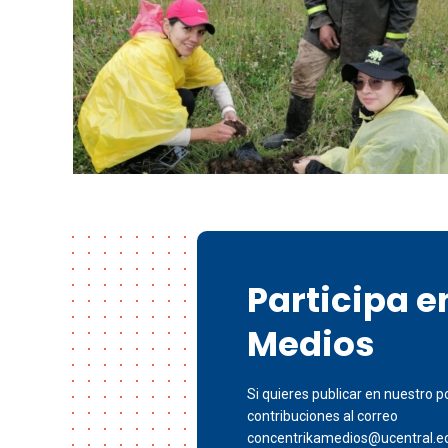
Participa 
Medios
Si quieres publicar en nuestro po
contribuciones al correo
concentrikamedios@ucentral.e