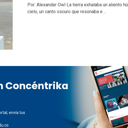
Por: Alexander Owl La tierra exhalaba un aliento h
cielo, un canto oscuro que resonaba e ...
en Concéntrika
rtal, envía tus
du.co