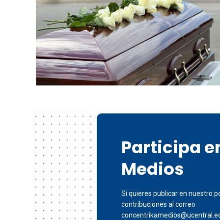
Participa 
Medios
Si quieres publicar en nuestro po
contribuciones al correo
concentrikamedios@ucentral.e