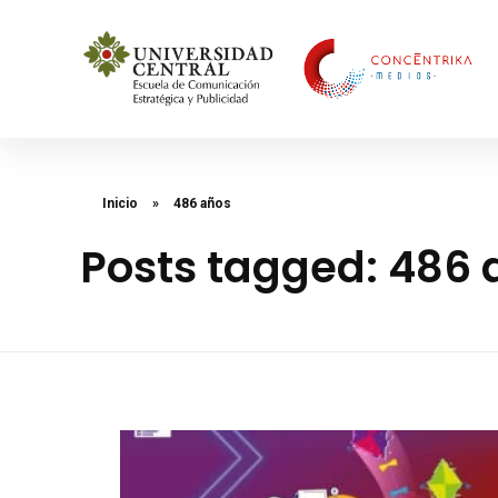
Concéntrika Medios
Inicio
»
486 años
Posts tagged: 486 