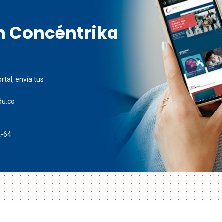
en Concéntrika
rtal, envía tus
du.co
A-64