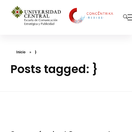
Concéntrika Medios
Inicio
»
}
Posts tagged: }