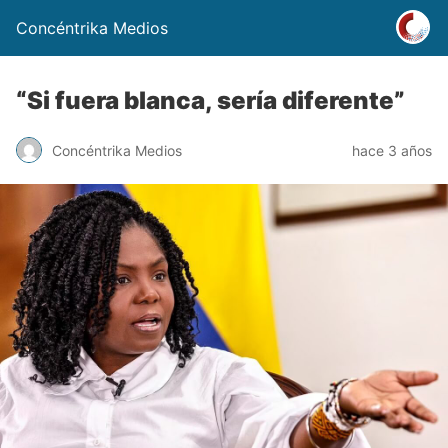
Concéntrika Medios
“Si fuera blanca, sería diferente”
Concéntrika Medios
hace 3 años