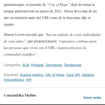
quimioterapia, el paciente de
“City of Hope”
dejó de tomar la
terapia antirretroviral en marzo de 2021. Ahora lleva más de un
año en remisión tanto del VIH como de la leucemia, dijo el
equipo.
Sharon Lewin recordó que
“hay un puñado de casos individuales
de cura antes”
, que proporcionaron
“esperanza continua para
las personas que viven con el VIH e inspiración para la
comunidad científica”
.
Categorías:
ACN
,
Portada
,
Tecnologí­a
,
Tendencias
Etiquetas:
Avance medico
,
City of Hope
,
Cura VIH
,
Sistema
Inmunológico
,
VIH
Concéntrika Medios
Volver arriba