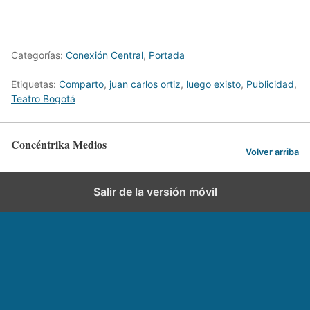
Categorías:
Conexión Central
,
Portada
Etiquetas:
Comparto
,
juan carlos ortiz
,
luego existo
,
Publicidad
,
Teatro Bogotá
Concéntrika Medios
Volver arriba
Salir de la versión móvil