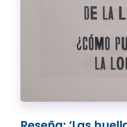
Reseña: ‘Las huella