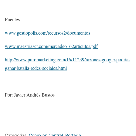
Fuentes
www.gestiopolis.com/recursos2/documentos
www.maestriascr.com/mercadeo_62articulos.pdf
http://www.puromarketing.com/16/11239/razones-google-podria-
ganar-batalla-redes-sociales.html
Por: Javier Andrés Bustos
Categorías:
Conexión Central
,
Portada