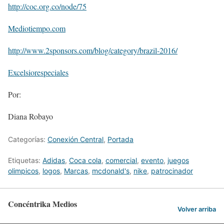
http://coc.org.co/node/75
Mediotiempo.com
http://www.2sponsors.com/blog/category/brazil-2016/
Excelsiorespeciales
Por:
Diana Robayo
Categorías:
Conexión Central
,
Portada
Etiquetas:
Adidas
,
Coca cola
,
comercial
,
evento
,
juegos
olimpicos
,
logos
,
Marcas
,
mcdonald's
,
nike
,
patrocinador
Concéntrika Medios
Volver arriba