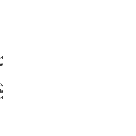
el
ne
o,
la
el