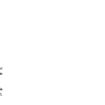
el
ás
ia
d,