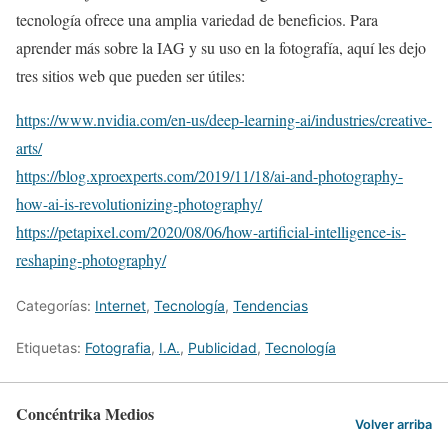
tecnología ofrece una amplia variedad de beneficios. Para
aprender más sobre la IAG y su uso en la fotografía, aquí les dejo
tres sitios web que pueden ser útiles:
https://www.nvidia.com/en-us/deep-learning-ai/industries/creative-
arts/
https://blog.xproexperts.com/2019/11/18/ai-and-photography-
how-ai-is-revolutionizing-photography/
https://petapixel.com/2020/08/06/how-artificial-intelligence-is-
reshaping-photography/
Categorías:
Internet
,
Tecnologí­a
,
Tendencias
Etiquetas:
Fotografia
,
I.A.
,
Publicidad
,
Tecnologí­a
Concéntrika Medios
Volver arriba